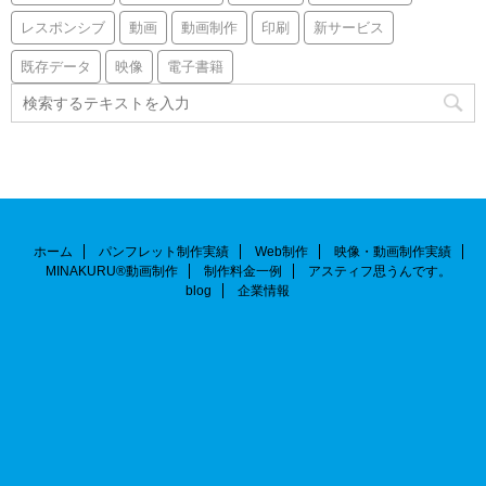
レスポンシブ
動画
動画制作
印刷
新サービス
既存データ
映像
電子書籍
ホーム
パンフレット制作実績
Web制作
映像・動画制作実績
MINAKURU®動画制作
制作料金一例
アスティフ思うんです。
blog
企業情報