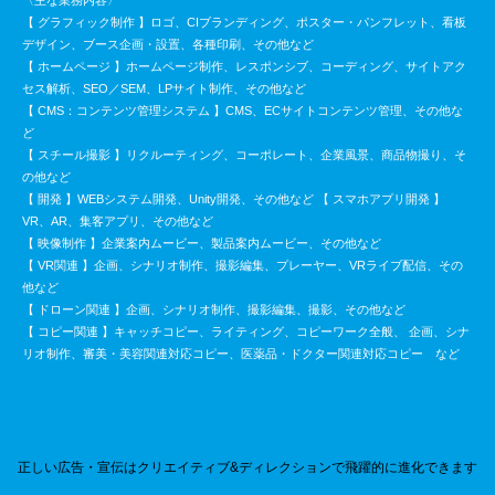
〈主な業務内容〉
【 グラフィック制作 】ロゴ、CIブランディング、ポスター・パンフレット、看板
デザイン、ブース企画・設置、各種印刷、その他など
【 ホームページ 】ホームページ制作、レスポンシブ、コーディング、サイトアク
セス解析、SEO／SEM、LPサイト制作、その他など
【 CMS：コンテンツ管理システム 】CMS、ECサイトコンテンツ管理、その他な
ど
【 スチール撮影 】リクルーティング、コーポレート、企業風景、商品物撮り、そ
の他など
【 開発 】WEBシステム開発、Unity開発、その他など 【 スマホアプリ開発 】
VR、AR、集客アプリ、その他など
【 映像制作 】企業案内ムービー、製品案内ムービー、その他など
【 VR関連 】企画、シナリオ制作、撮影編集、プレーヤー、VRライブ配信、その
他など
【 ドローン関連 】企画、シナリオ制作、撮影編集、撮影、その他など
【 コピー関連 】キャッチコピー、ライティング、コピーワーク全般、 企画、シナ
リオ制作、審美・美容関連対応コピー、医薬品・ドクター関連対応コピー など
正しい広告・宣伝はクリエイティブ&ディレクションで飛躍的に進化できます