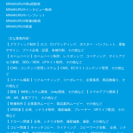
MINAKURU®神≤紙動画
MINAKURU®インタビュー動画
MINAKURU®パンフレット
MINAKURU®映像&動画
MINAKURU®紙速
〈主な業務内容〉
【 グラフィック制作 】ロゴ、CIブランディング、ポスター・パンフレット、看板
デザイン、ブース企画・設置、各種印刷、その他など
【 ホームページ 】ホームページ制作、レスポンシブ、コーディング、サイトアク
セス解析、SEO／SEM、LPサイト制作、その他など
【 CMS：コンテンツ管理システム 】CMS、ECサイトコンテンツ管理、その他な
ど
【 スチール撮影 】リクルーティング、コーポレート、企業風景、商品物撮り、そ
の他など
【 開発 】WEBシステム開発、Unity開発、その他など 【 スマホアプリ開発 】
VR、AR、集客アプリ、その他など
【 映像制作 】企業案内ムービー、製品案内ムービー、その他など
【 VR関連 】企画、シナリオ制作、撮影編集、プレーヤー、VRライブ配信、その
他など
【 ドローン関連 】企画、シナリオ制作、撮影編集、撮影、その他など
【 コピー関連 】キャッチコピー、ライティング、コピーワーク全般、 企画、シナ