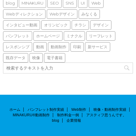
blog
MINAKURU
SEO
SNS
UI
Web
Webディレクション
Webデザイン
みなくる
インタビュー動画
オリンピック
チラシ
デザイン
パンフレット
ホームページ
ミナクル
リーフレット
レスポンシブ
動画
動画制作
印刷
新サービス
既存データ
映像
電子書籍
ホーム
パンフレット制作実績
Web制作
映像・動画制作実績
MINAKURU®動画制作
制作料金一例
アスティフ思うんです。
blog
企業情報